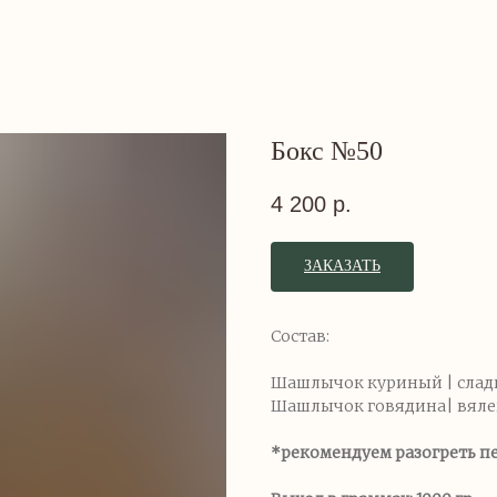
Бокс №50
4 200
р.
ЗАКАЗАТЬ
Состав:
Шашлычок куриный | сладки
Шашлычок говядина| вялен
*рекомендуем разогреть п