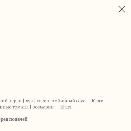
й перец | лук | соево-имбирный соус — 10 шт.
ные томаты | розмарин — 10 шт.
еред подачей