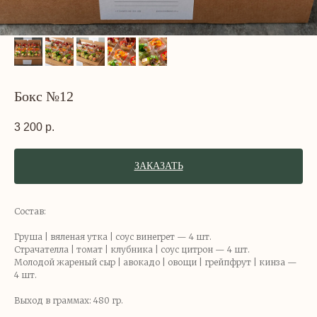
Бокс №12
3 200
р.
ЗАКАЗАТЬ
Состав:
Груша | вяленая утка | соус винегрет — 4 шт.
Страчателла | томат | клубника | соус цитрон — 4 шт.
Молодой жареный сыр | авокадо | овощи | грейпфрут | кинза —
4 шт.
Выход в граммах: 480 гр.