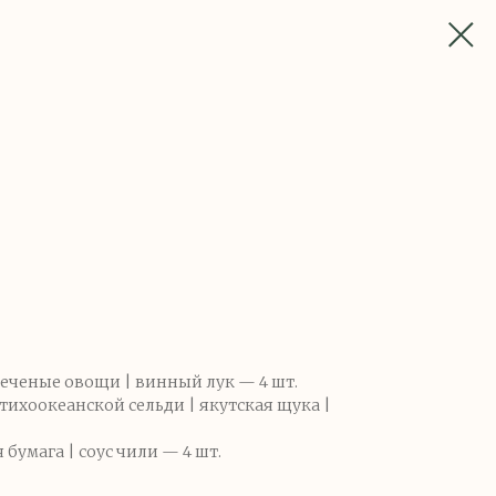
еченые овощи | винный лук — 4 шт.
тихоокеанской сельди | якутская щука |
 бумага | соус чили — 4 шт.