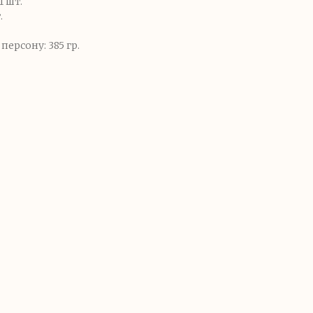
 шт.
.
ерсону: 385 гр.