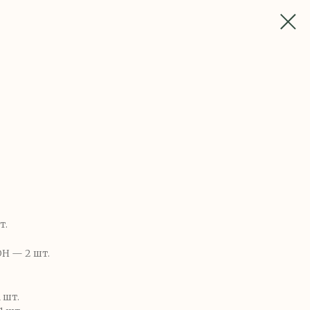
т.
Н — 2 шт.
 шт.