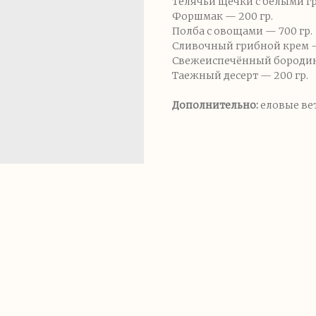
Телячьи щечки с белыми гр
Форшмак — 200 гр.
Полба с овощами — 700 гр.
Сливочный грибной крем — 
Свежеиспечённый бородинс
Таежный десерт — 200 гр.
Дополнительно:
еловые ве