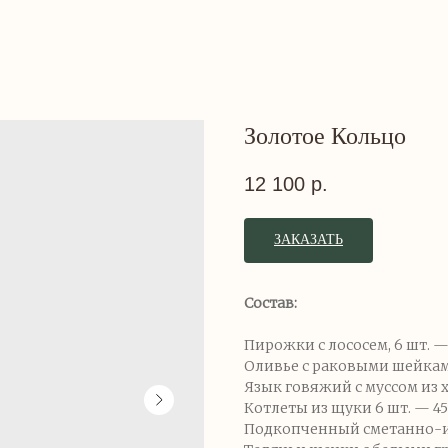
Золотое Кольцо
12 100
р.
ЗАКАЗАТЬ
Состав:
Пирожки с лососем, 6 шт. —
Оливье с раковыми шейками
Язык говяжий с муссом из х
Котлеты из щуки 6 шт. — 45
Подкопченный сметанно-ик