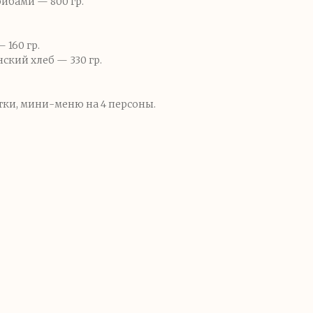
ибами — 800 гр.
160 гр.
кий хлеб — 330 гр.
тки, мини-меню на 4 персоны.