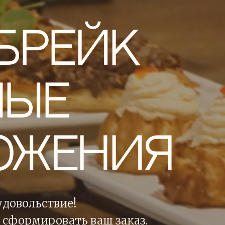
брейк
ные
ожения
удовольствие!
 сформировать ваш заказ.