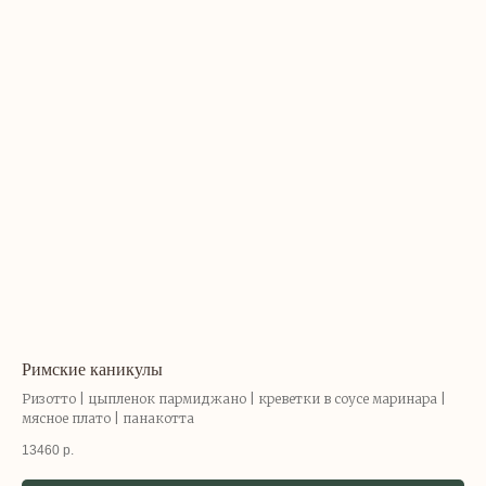
Римские каникулы
Ризотто | цыпленок пармиджано | креветки в соусе маринара |
мясное плато | панакотта
13460
р.