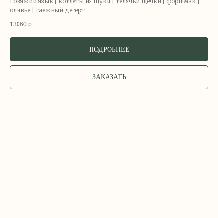
Говяжий язык | котлеты из щуки | телячьи щечки | форшмак |
оливье | таежный десерт
13060
р.
ПОДРОБНЕЕ
ЗАКАЗАТЬ